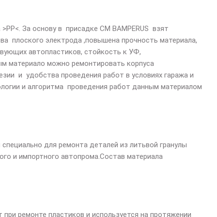
а
>
РР
<
. За основу в присадке СМ
BAMPERUS
взят
ва плоского электрода ,повышена прочность материала,
вующих автопластиков, стойкость к УФ,
ным материало можно ремонтировать корпуса
зии и удобства проведения работ в условиях гаража и
логии и алгоритма проведения работ данным материалом
специально для ремонта деталей из литьвой гранулы
ного и импортного автопрома.Состав материала
т при ремонте пластиков и используется на протяжении