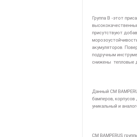
Группа В -этот при
высококачественный
присутствуют добав
морозоустойчивость
акумуляторов. Пове
подручным инстру
снижены тепловые д
Данный СМ
BAMPER
бамперов, корпусов
уникальный и аналог
СМ
BAMPERUS
групп