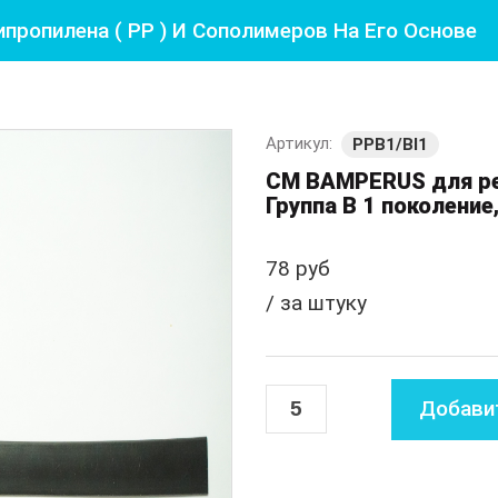
пропилена ( РР ) И Сополимеров На Его Основе
Артикул:
PPB1/Bl1
СМ BAMPERUS для ре
Группа B 1 поколение
78 руб
/ за штуку
Добавит