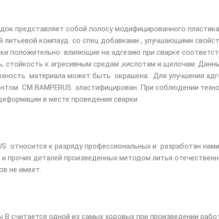
садок представляет собой полосу модифицированного пластик
 литьевой компауд со спец добавками , улучшающими свойст
ки положительно влияющие на адгезию при сварке соответст
, стойкость к агресивным средам ,кислотам и щелочам. Дан
рхность материала может быть окрашена. Для улучшения адге
ментом СМ
BAMPERUS
эластифицирован. При соблюдении техно
еформации в месте проведения сварки.
US
относится к разряду профессиональных и разработан нами 
 , и прочих деталей произведенных методом литья отечествен
ов не имеет.
ы В считается одной из самых ходовых при произведении рабо