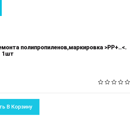
монта полипропиленов,маркировка >PP+..<.
, 1шт
ь В Корзину