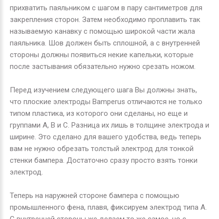
прихватить паяльником с шагом в пару сантиметров для
закрепления сторон. Затем необходимо проплавить так
называемую канавку с помощью широкой части жала
паяльника. Шов должен быть сплошной, а с внутренней
стороны должны появиться некие капельки, которые
после застывания обязательно нужно срезать ножом.
Перед изучением следующего шага Вы должны знать,
что плоские электроды
Bamperus
отличаются не только
типом пластика, из которого они сделаны, но еще и
группами
A
,
B
и
C
. Разница их лишь в толщине электрода и
ширине. Это сделано для вашего удобства, ведь теперь
вам не нужно обрезать толстый электрод для тонкой
стенки бампера. Достаточно сразу просто взять тонки
электрод.
Теперь на наружней стороне бампера с помощью
промышленного фена, плавя, фиксируем электрод типа
A
.
С внутренней стороны же делаем то же самое, но с