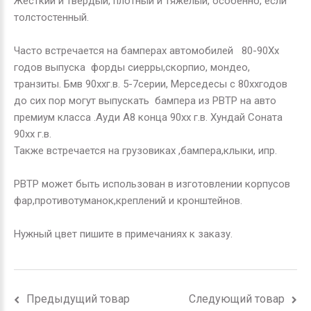
Жесткий и твердый, плотный и тяжелый, особенно, если
толстостенный.
Часто встречается на бамперах автомобилей 80-90Хх
годов выпуска форды сиерры,скорпио, мондео,
транзиты. Бмв 90ххг.в. 5-7серии, Мерседесы с 80ххгодов
до сих пор могут выпускать бампера из РВТР на авто
премиум класса .Ауди А8 конца 90хх г.в. Хундай Соната
90хх г.в.
Также встречается на грузовиках ,бампера,клыки, ипр.
РВТР может быть использован в изготовлении корпусов
фар,противотуманок,креплений и кронштейнов.
Нужный цвет пишите в примечаниях к заказу.
Предыдущий товар
Следующий товар